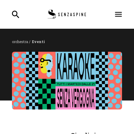
orchestra /
Eventi