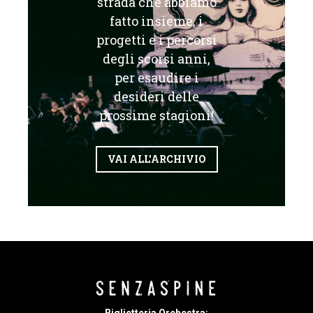
strada che abbiamo
fatto insieme, i
progetti e i percorsi
degli scorsi anni,
per esaudire i
desideri delle
prossime stagioni!
VAI ALL'ARCHIVIO