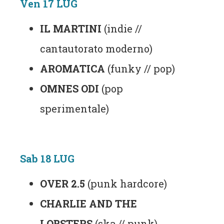
Ven 17 LUG
IL MARTINI
(indie //
cantautorato moderno)
AROMATICA
(funky // pop)
OMNES ODI
(pop
sperimentale)
Sab 18 LUG
OVER 2.5
(punk hardcore)
CHARLIE AND THE
LOBSTERS
(ska // punk)