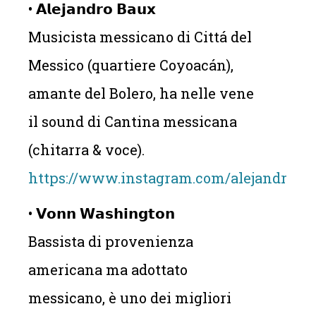
• 𝗔𝗹𝗲𝗷𝗮𝗻𝗱𝗿𝗼 𝗕𝗮𝘂𝘅
Musicista messicano di Cittá del
Messico (quartiere Coyoacán),
amante del Bolero, ha nelle vene
il sound di Cantina messicana
(chitarra & voce).
https://www.instagram.com/alejandroba
• 𝗩𝗼𝗻𝗻 𝗪𝗮𝘀𝗵𝗶𝗻𝗴𝘁𝗼𝗻
Bassista di provenienza
americana ma adottato
messicano, è uno dei migliori