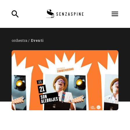
orchestra /
Eventi