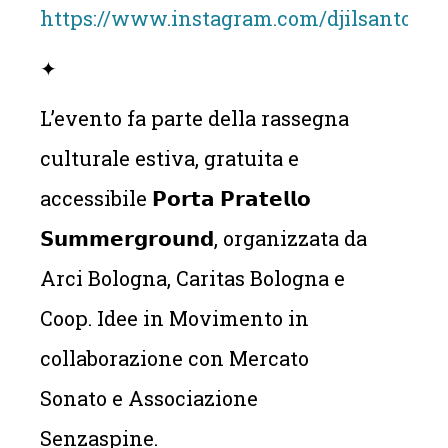
https://www.instagram.com/djilsanto/
✦
L’evento fa parte della rassegna
culturale estiva, gratuita e
accessibile 𝗣𝗼𝗿𝘁𝗮 𝗣𝗿𝗮𝘁𝗲𝗹𝗹𝗼
𝗦𝘂𝗺𝗺𝗲𝗿𝗴𝗿𝗼𝘂𝗻𝗱, organizzata da
Arci Bologna, Caritas Bologna e
Coop. Idee in Movimento in
collaborazione con Mercato
Sonato e Associazione
Senzaspine.