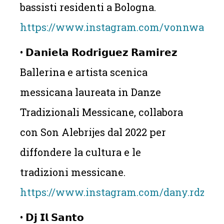
bassisti residenti a Bologna.
https://www.instagram.com/vonnwashi
• 𝗗𝗮𝗻𝗶𝗲𝗹𝗮 𝗥𝗼𝗱𝗿𝗶𝗴𝘂𝗲𝘇 𝗥𝗮𝗺𝗶𝗿𝗲𝘇
Ballerina e artista scenica
messicana laureata in Danze
Tradizionali Messicane, collabora
con Son Alebrijes dal 2022 per
diffondere la cultura e le
tradizioni messicane.
https://www.instagram.com/dany.rdzrmz
• 𝗗𝗷 𝗜𝗹 𝗦𝗮𝗻𝘁𝗼