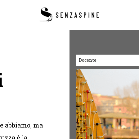
Docente
i
he abbiamo, ma
rizza è la