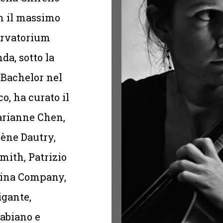
on il massimo
servatorium
da, sotto la
 Bachelor nel
o, ha curato il
arianne Chen,
lène Dautry,
mith, Patrizio
Alina Company,
igante,
Fabiano e