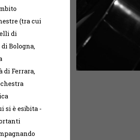
ambito
estre (tra cui
lli di
di Bologna,
a
 di Ferrara,
rchestra
ica
si è esibita -
ortanti
compagnando