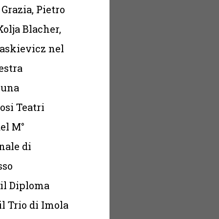
Grazia, Pietro
Kolja Blacher,
Waskievicz nel
estra
 una
osi Teatri
del M°
nale di
sso
 il Diploma
l Trio di Imola