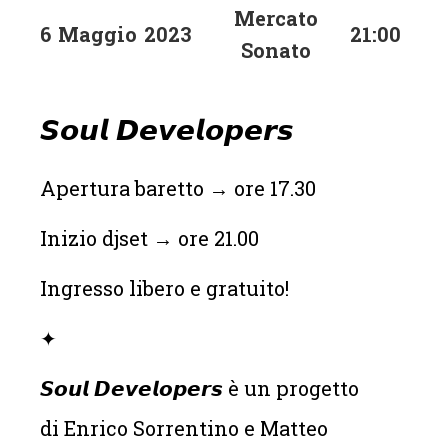
Mercato
6
Maggio
2023
21:00
Sonato
𝙎𝙤𝙪𝙡 𝘿𝙚𝙫𝙚𝙡𝙤𝙥𝙚𝙧𝙨
Apertura baretto → ore 17.30
Inizio djset → ore 21.00
Ingresso libero e gratuito!
✦
𝙎𝙤𝙪𝙡 𝘿𝙚𝙫𝙚𝙡𝙤𝙥𝙚𝙧𝙨 è un progetto
di Enrico Sorrentino e Matteo