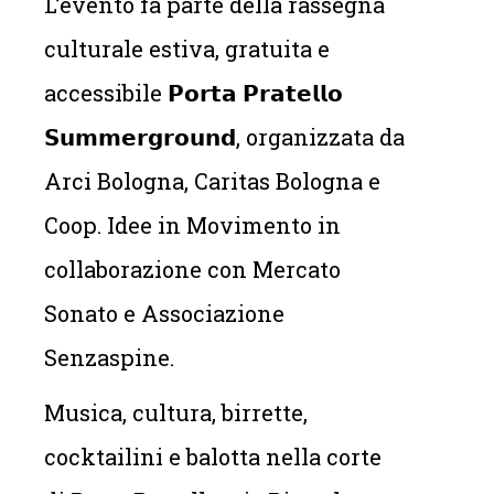
L’evento fa parte della rassegna
culturale estiva, gratuita e
accessibile 𝗣𝗼𝗿𝘁𝗮 𝗣𝗿𝗮𝘁𝗲𝗹𝗹𝗼
𝗦𝘂𝗺𝗺𝗲𝗿𝗴𝗿𝗼𝘂𝗻𝗱, organizzata da
Arci Bologna, Caritas Bologna e
Coop. Idee in Movimento in
collaborazione con Mercato
Sonato e Associazione
Senzaspine.
Musica, cultura, birrette,
cocktailini e balotta nella corte