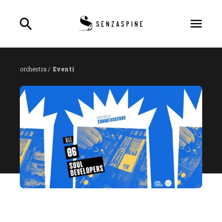
orchestra /
Eventi