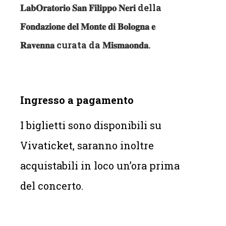
𝐋𝐚𝐛𝐎𝐫𝐚𝐭𝐨𝐫𝐢𝐨 𝐒𝐚𝐧 𝐅𝐢𝐥𝐢𝐩𝐩𝐨 𝐍𝐞𝐫𝐢 della
𝐅𝐨𝐧𝐝𝐚𝐳𝐢𝐨𝐧𝐞 𝐝𝐞𝐥 𝐌𝐨𝐧𝐭𝐞 𝐝𝐢 𝐁𝐨𝐥𝐨𝐠𝐧𝐚 𝐞
𝐑𝐚𝐯𝐞𝐧𝐧𝐚 curata da 𝐌𝐢𝐬𝐦𝐚𝐨𝐧𝐝𝐚.
Ingresso a pagamento
I biglietti sono disponibili su
Vivaticket, saranno inoltre
acquistabili in loco un’ora prima
del concerto.