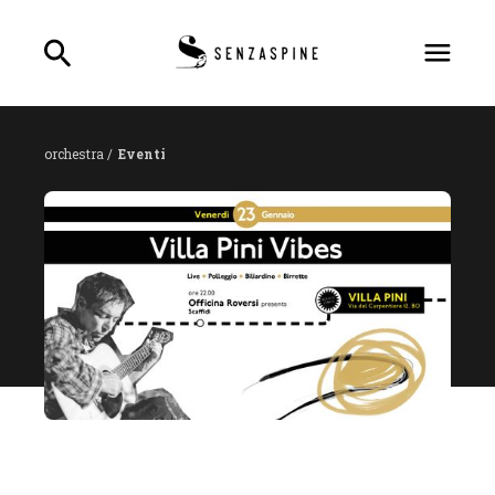
orchestra /
Eventi