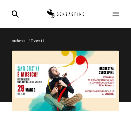
orchestra /
Eventi