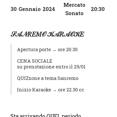
Mercato
30
Gennaio
2024
20:30
Sonato
𝒮𝒜𝒩𝑅𝐸𝑀𝒪 𝒦𝒜𝑅𝒜𝒪𝒦𝐸
Apertura porte → ore 20.30
CENA SOCIALE
su prenotazione entro il 29/01
QUIZzone a tema Sanremo
Inizio Karaoke → ore 22.30 cc
Sta arrivando QUEL periodo