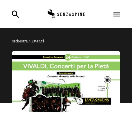
orchestra /
Eventi