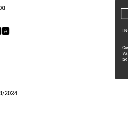
00
🅰
IN
Co
Va
no
23/2024