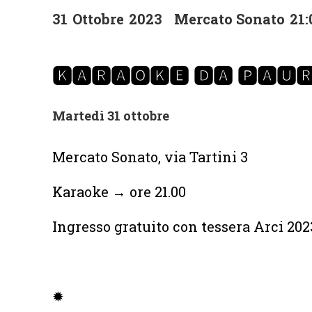
31
Ottobre
2023
Mercato Sonato
21:
🅺🅰🆁🅰🅾🅺🅴 🅳🅰 🅿🅰🆄
Martedì 31 ottobre
Mercato Sonato, via Tartini 3
Karaoke → ore 21.00
Ingresso gratuito con tessera Arci 20
✹