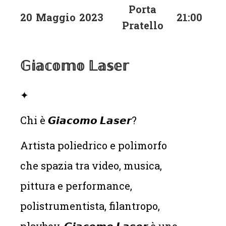
Porta
20
Maggio
2023
21:00
Pratello
𝔾𝕚𝕒𝕔𝕠𝕞𝕠 𝕃𝕒𝕤𝕖𝕣
✦
Chi è 𝙂𝙞𝙖𝙘𝙤𝙢𝙤 𝙇𝙖𝙨𝙚𝙧?
Artista poliedrico e polimorfo
che spazia tra video, musica,
pittura e performance,
polistrumentista, filantropo,
playboy, 𝙂𝙞𝙖𝙘𝙤𝙢𝙤 𝙇𝙖𝙨𝙚𝙧 è uno,