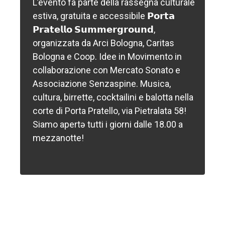
L’evento fa parte della rassegna culturale
estiva, gratuita e accessibile 𝗣𝗼𝗿𝘁𝗮
𝗣𝗿𝗮𝘁𝗲𝗹𝗹𝗼 𝗦𝘂𝗺𝗺𝗲𝗿𝗴𝗿𝗼𝘂𝗻𝗱,
organizzata da Arci Bologna, Caritas
Bologna e Coop. Idee in Movimento in
collaborazione con Mercato Sonato e
Associazione Senzaspine. Musica,
cultura, birrette, cocktailini e balotta nella
corte di Porta Pratello, via Pietralata 58!
Siamo apertə tutti i giorni dalle 18.00 a
mezzanotte!