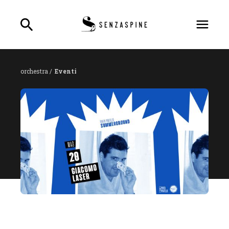
orchestra /
Eventi