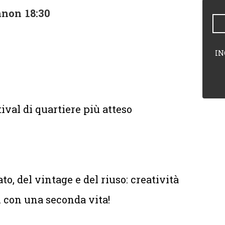
nnon
18:30
IN
tival di quartiere più atteso
to, del vintage e del riuso: creatività
ti con una seconda vita!