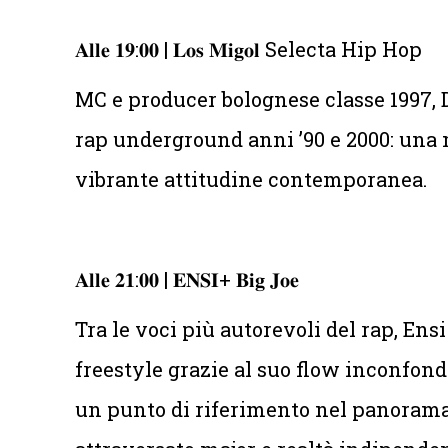
𝐀𝐥𝐥𝐞 𝟏𝟗:𝟎𝟎 | 𝐋𝐨𝐬 𝐌𝐢𝐠𝐨𝐥 Selecta Hip Hop
MC e producer bolognese classe 1997, D
rap underground anni ’90 e 2000: una m
vibrante attitudine contemporanea.
𝐀𝐥𝐥𝐞 𝟐𝟏:𝟎𝟎 | 𝐄𝐍𝐒𝐈+ 𝐁𝐢𝐠 𝐉𝐨𝐞
Tra le voci più autorevoli del rap, Ens
freestyle grazie al suo flow inconfondi
un punto di riferimento nel panorama