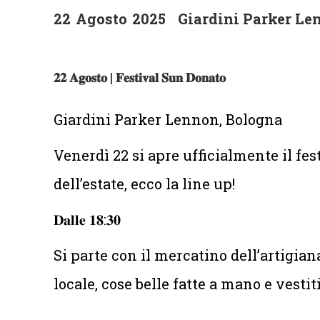
22
Agosto
2025
Giardini Parker Le
𝟐𝟐 𝐀𝐠𝐨𝐬𝐭𝐨 | 𝐅𝐞𝐬𝐭𝐢𝐯𝐚𝐥 𝐒𝐮𝐧 𝐃𝐨𝐧𝐚𝐭𝐨
Giardini Parker Lennon, Bologna
Venerdì 22 si apre ufficialmente il fes
dell’estate, ecco la line up!
𝐃𝐚𝐥𝐥𝐞 𝟏𝟖:𝟑𝟎
Si parte con il mercatino dell’artigiana
locale, cose belle fatte a mano e vesti