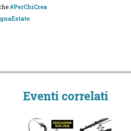
che.
#PerChiCrea
gnaEstate
Eventi correlati