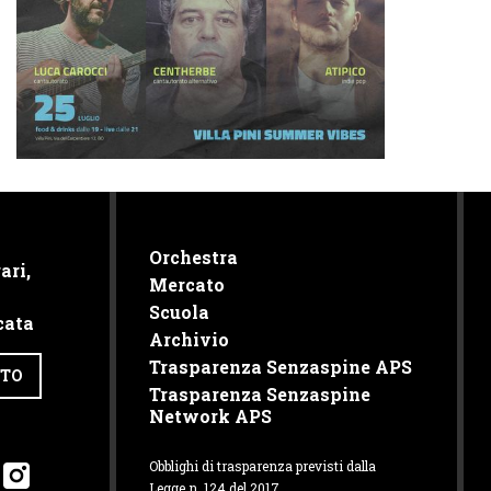
Orchestra
ari,
Mercato
Scuola
cata
Archivio
Trasparenza Senzaspine APS
TTO
Trasparenza Senzaspine
Network APS
Obblighi di trasparenza previsti dalla
Legge n. 124 del 2017