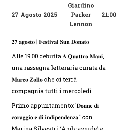
Giardino
27
Agosto
2025
Parker
21:00
Lennon
𝟐𝟕 𝐚𝐠𝐨𝐬𝐭𝐨 | 𝐅𝐞𝐬𝐭𝐢𝐯𝐚𝐥 𝐒𝐮𝐧 𝐃𝐨𝐧𝐚𝐭𝐨
Alle 19:00 debutta 𝐀 𝐐𝐮𝐚𝐭𝐭𝐫𝐨 𝐌𝐚𝐧𝐢,
una rassegna letteraria curata da
𝐌𝐚𝐫𝐜𝐨 𝐙𝐨𝐥𝐥𝐨 che ci terrà
compagnia tutti i mercoledì.
Primo appuntamento:"𝐃𝐨𝐧𝐧𝐞 𝐝𝐢
𝐜𝐨𝐫𝐚𝐠𝐠𝐢𝐨 𝐞 𝐝𝐢 𝐢𝐧𝐝𝐢𝐩𝐞𝐧𝐝𝐞𝐧𝐳𝐚" con
Marina Silvestri (Ambraverde) e