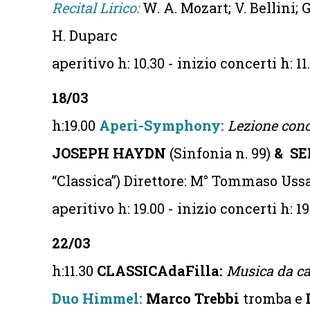
Recital Lirico:
W. A. Mozart; V. Bellini; G
H. Duparc
aperitivo h: 10.30 - inizio concerti h: 11
18/03
h:19.00
Aperi-Symphony:
Lezione conc
JOSEPH HAYDN
(Sinfonia n. 99)
& SE
“Classica”) Direttore: M° Tommaso Uss
aperitivo h: 19.00 - inizio concerti h: 19
22/03
h:11.30
CLASSICAdaFilla:
Musica da ca
Duo Himmel:
Marco Trebbi
tromba e