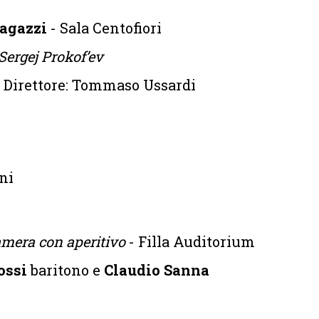
ragazzi
- Sala Centofiori
Sergej Prokof’ev
| Direttore: Tommaso Ussardi
ni
mera con aperitivo
- Filla Auditorium
Bossi
baritono e
Claudio Sanna