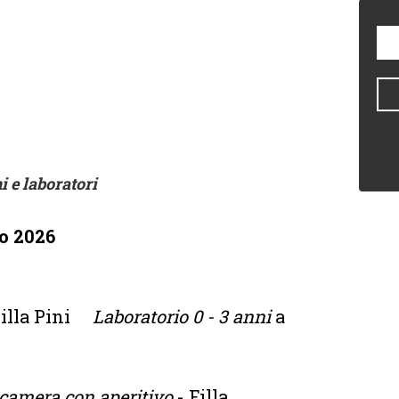
i e laboratori
o 2026
Villa Pini
Laboratorio 0 - 3 anni
a
camera con aperitivo
- Filla