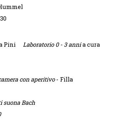
k Hummel
.30
la Pini
Laboratorio 0 - 3 anni
a cura
camera con aperitivo
- Filla
ti suona Bach
0