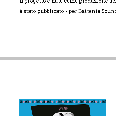
Il progetto è nato come produzione del
è stato pubblicato - per Battentë Soun