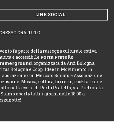
LINK SOCIAL
GRESSO GRATUITO
evento fa parte della rassegna culturale estiva,
tuita e accessibile 𝗣𝗼𝗿𝘁𝗮 𝗣𝗿𝗮𝘁𝗲𝗹𝗹𝗼
𝗺𝗺𝗲𝗿𝗴𝗿𝗼𝘂𝗻𝗱, organizzata da Arci Bologna,
ritas Bologna e Coop. Idee in Movimento in
llaborazione con Mercato Sonato e Associazione
nzaspine. Musica, cultura, birrette, cocktailini e
lotta nella corte di Porta Pratello, via Pietralata
 Siamo apertə tutti i giorni dalle 18.00 a
zzanotte!