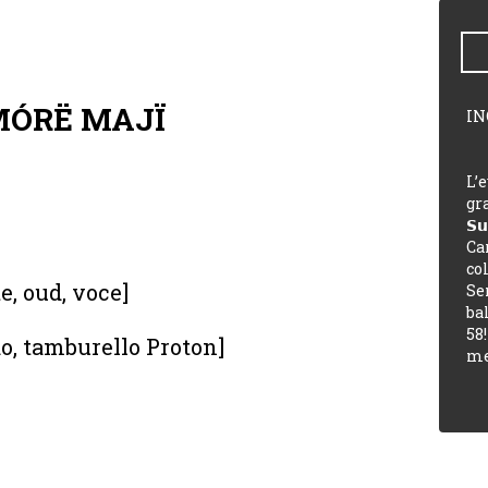
MÓRË MAJÏ
IN
L’
gra
𝗦
Ca
co
e, oud, voce]
Se
ba
58!
o, tamburello Proton]
me