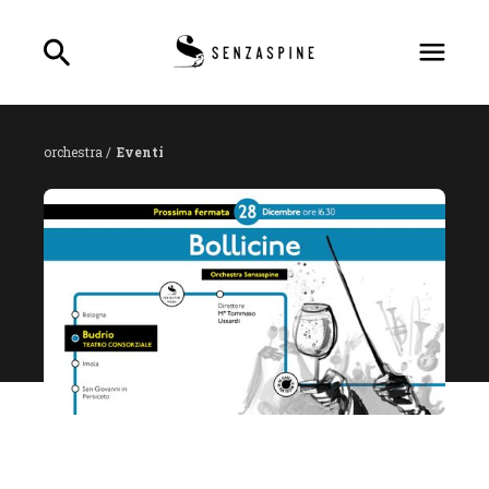
orchestra /
Eventi