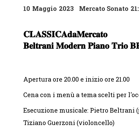
10
Maggio
2023
Mercato Sonato
21
𝐂𝐋𝐀𝐒𝐒𝐈𝐂𝐀𝐝𝐚𝐌𝐞𝐫𝐜𝐚𝐭𝐨
𝐁𝐞𝐥𝐭𝐫𝐚𝐧𝐢 𝐌𝐨𝐝𝐞𝐫𝐧 𝐏𝐢𝐚𝐧𝐨 𝐓𝐫𝐢𝐨 
Apertura ore 20.00 e inizio ore 21.00
Cena con i menù a tema scelti per l'oc
Esecuzione musicale: Pietro Beltrani (p
Tiziano Guerzoni (violoncello)