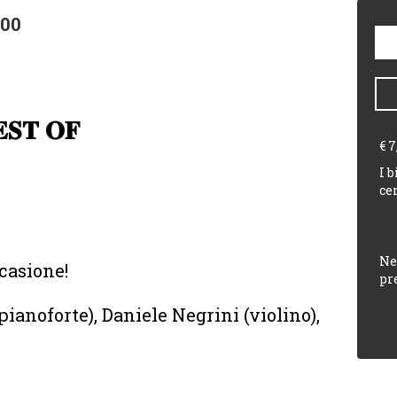
:00
𝐁𝐄𝐒𝐓 𝐎𝐅
€ 7
I 
ce
Ne
casione!
pr
ianoforte), Daniele Negrini (violino),