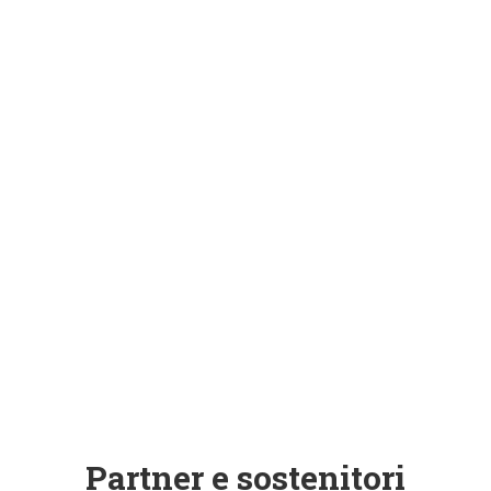
 studio per bambini e ragazzi,
niziative aperte a tutti,
ogni dono diventa musica!
DONA ORA
Partner e sostenitori