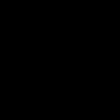
scuola@senzaspine.com